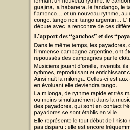
formant un nouveau rythme, le candomb
guajirra, la habanera, le fandango, le
flamenco… et un nouveau rythme, au 
congo, tango noir, tango argentin… L' 
débute avec la rencontre de ces différ
L’apport des “gauchos” et des “pay
Dans le même temps, les payadores, c
l’immense campagne argentine, ont été a
repoussés des campagnes par le clôt
Musiciens jouant d’oreille, inventifs, il
rythmes, reproduisant et entichissant c
Ainsi naît la milonga. Celles-ci est aux
en évoluant elle deviendra tango.
La milonga, de rythme rapide et très m
ou moins simultanément dans la musiq
des payadores, qui sont en contact fré
payadores se sont établis en ville.
Elle représente le tout début de l’histo
pas disparu : elle est encore fréquem